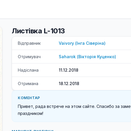
Листівка L-1013
Відправник
Vaivory
(
Інга
Сіверіна
)
Отримувач
Saharok
(
Вікторія
Куценко
)
Надіслана
11.12.2018
Отримана
18.12.2018
КОМЕНТАР
Привет, рада встрече на этом сайте. Спасибо за зам
праздником!