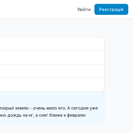
Увійти
Реєстрація
покрыл землю - очень мало его. А сегодня уже 
чно дождь на нг, а снег ближе к февралю