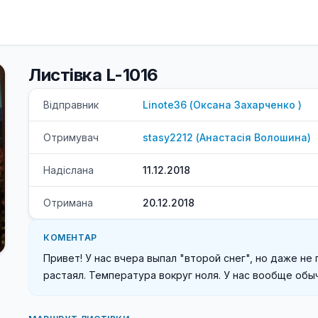
Листівка L-1016
Відправник
Linote36
(
Оксана
Захарченко
)
Отримувач
stasy2212
(
Анастасія
Волошина
)
Надіслана
11.12.2018
Отримана
20.12.2018
КОМЕНТАР
Привет! У нас вчера выпал "второй снег", но даже не 
растаял. Температура вокруг ноля. У нас вообще обы