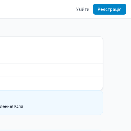
Увійти
Реєстрація
)
вление! Юля