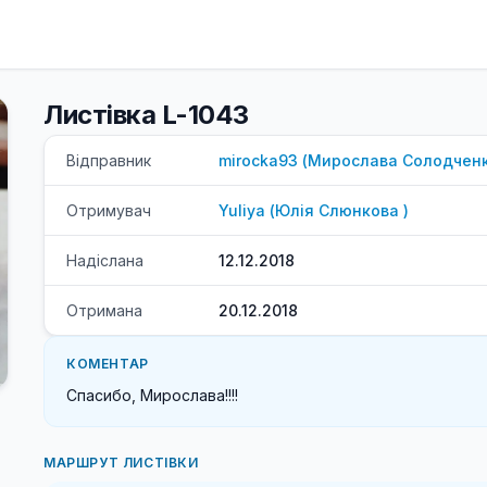
Листівка L-1043
Відправник
mirocka93
(
Мирослава
Солодчен
Отримувач
Yuliya
(
Юлія
Слюнкова
)
Надіслана
12.12.2018
Отримана
20.12.2018
КОМЕНТАР
Спасибо, Мирослава!!!!
МАРШРУТ ЛИСТІВКИ