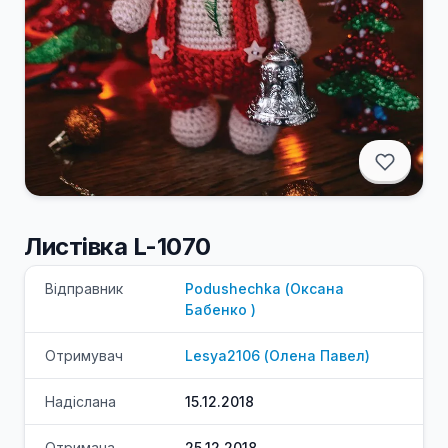
Листівка L-1070
Відправник
Podushechka
(
Оксана
Бабенко
)
Отримувач
Lesya2106
(
Олена
Павел
)
Надіслана
15.12.2018
Отримана
25.12.2018