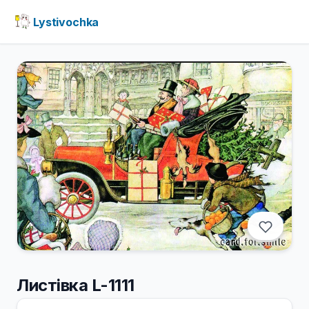
Lystivochka
Листівка L-1111