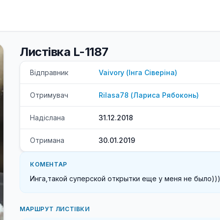
Листівка L-1187
Відправник
Vaivory
(
Інга
Сіверіна
)
Отримувач
Rilasa78
(
Лариса
Рябоконь
)
Надіслана
31.12.2018
Отримана
30.01.2019
КОМЕНТАР
Инга,такой суперской открытки еще у меня не было))
МАРШРУТ ЛИСТІВКИ