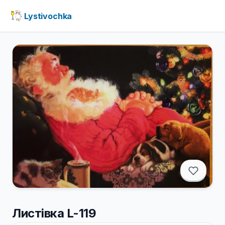
Lystivochka
Листівка L-119