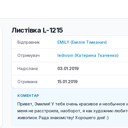
Листівка L-1215
Відправник
EMILY
(
Емілія
Тімканич
)
Отримувач
ledivoin
(
Катерина
Ткаченко
)
Надіслана
03.01.2019
Отримана
15.01.2019
КОМЕНТАР
Привет, Эмилия! У тебя очень красивое и необычное 
меня не расстроила, наоборот, я как художник-любит
живописи. Рада знакомству! Хорошего дня! :)