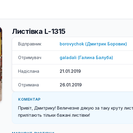
Листівка L-1315
Відправник
borovychok
(
Дмитрик
Боровик
)
Отримувач
galadali
(
Галина
Балуба
)
Надіслана
21.01.2019
Отримана
26.01.2019
КОМЕНТАР
Привіт, Дмитрику! Величезне дякую за таку круту листів
прилітають тільки бажані листівки!