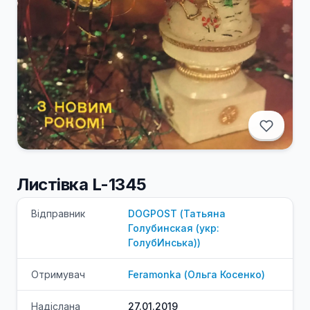
Листівка L-1345
Відправник
DOGPOST
(
Татьяна
Голубинская (укр:
ГолубИнська)
)
Отримувач
Feramonka
(
Ольга
Косенко
)
Надіслана
27.01.2019