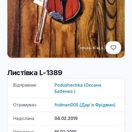
Листівка L-1389
Відправник
Podushechka
(
Оксана
Бабенко
)
Отримувач
fridmanD05
(
Дар`я
Фрідман
)
Надіслана
04.02.2019
Отримана
16.02.2019