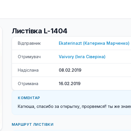
Листівка L-1404
Відправник
Ekaterinazt
(
Катерина
Марченко
)
Отримувач
Vaivory
(
Інга
Сіверіна
)
Надіслана
08.02.2019
Отримана
16.02.2019
КОМЕНТАР
Катюша, спасибо за открытку, прорвемся!! ты же знаеш
МАРШРУТ ЛИСТІВКИ