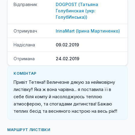
Відправник
DOGPOST
(
Татьяна
Голубинская (укр:
ГолубИнська)
)
Отримувач
IrinaMart
(
Ірина
Мартиненко
)
Надіслана
09.02.2019
Отримана
24.02.2019
КОМЕНТАР
Привіт Тетяна!! Величезне дякую за неймовірну 
листівку!! Яка ж вона чарівна... я поставила її в 
себе біля компу й насолоджуюсь теплою 
атмосферою, та спогадами дитинства! Бажаю 
теплих бесід та весняного настрою на весь рік!!!
МАРШРУТ ЛИСТІВКИ