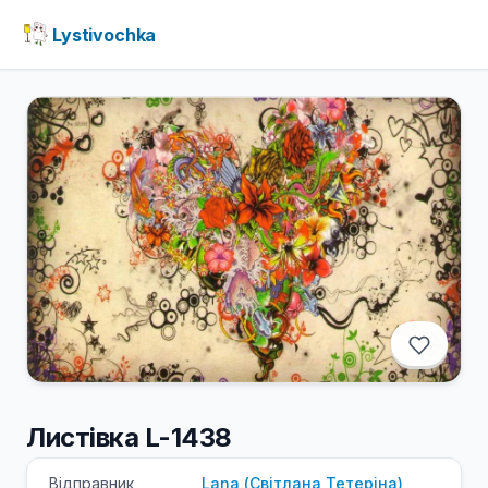
Lystivochka
Листівка L-1438
Відправник
Lana
(
Світлана
Тетеріна
)