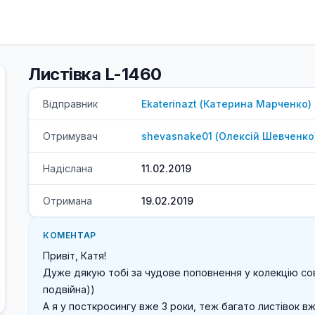
Листівка L-1460
Відправник
Ekaterinazt
(
Катерина
Марченко
)
Отримувач
shevasnake01
(
Олексій
Шевченко
Надіслана
11.02.2019
Отримана
19.02.2019
КОМЕНТАР
Привіт, Катя! 

Дуже дякую тобі за чудове поповнення у колекцію сов 
подвійна))

А я у посткросингу вже 3 роки, теж багато листівок вж