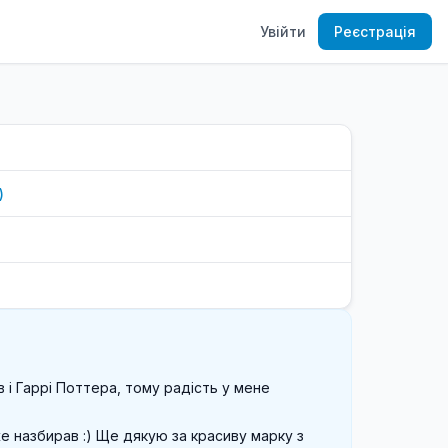
Увійти
Реєстрація
)
і Гаррі Поттера, тому радість у мене 
е назбирав :) Ще дякую за красиву марку з 