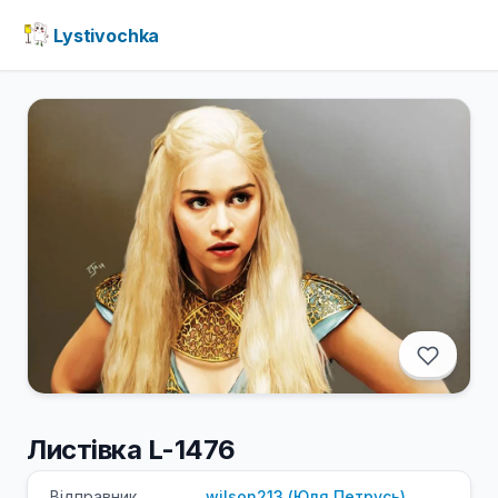
Lystivochka
Листівка L-1476
Відправник
wilson213
(
Юля
Петрусь
)