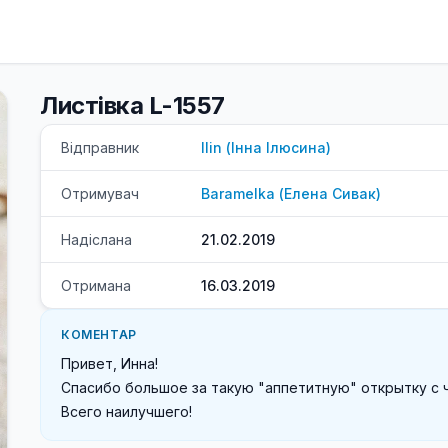
Листівка L-1557
Відправник
Ilin
(
Інна
Ілюсина
)
Отримувач
Baramelka
(
Елена
Сивак
)
Надіслана
21.02.2019
Отримана
16.03.2019
КОМЕНТАР
Привет, Инна!

Спасибо большое за такую "аппетитную" открытку с ч
Всего наилучшего!