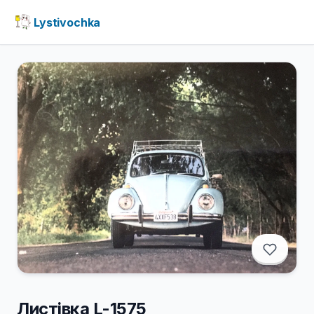
Lystivochka
Листівка L-1575