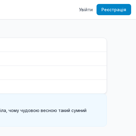
Увійти
Реєстрація
уміла, чому чудовою весною такий сумний 