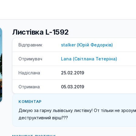
Листівка L-1592
Відправник
stalker
(
Юрій
Федорків
)
Отримувач
Lana
(
Світлана
Тетеріна
)
Надіслана
25.02.2019
Отримана
05.03.2019
КОМЕНТАР
Дякую за гарну львівську листівку! От тільки не зроз
деструктивний вірш???