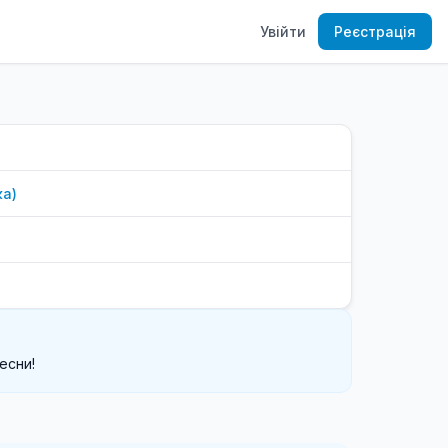
Увійти
Реєстрація
ка
)
есни!