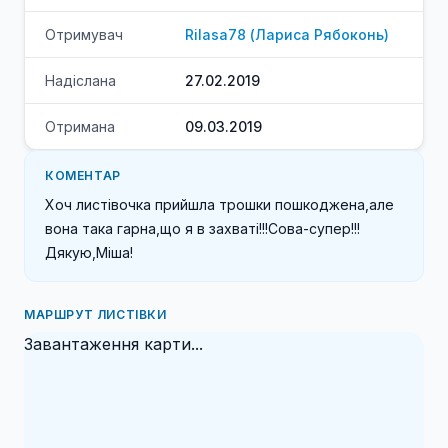
Отримувач
Rilasa78
(
Лариса
Рябоконь
)
Надіслана
27.02.2019
Отримана
09.03.2019
КОМЕНТАР
Хоч листівочка прийшла трошки пошкоджена,але 
вона така гарна,що я в захваті!!!Сова-супер!!!
Дякую,Міша!
МАРШРУТ ЛИСТІВКИ
Завантаження карти...