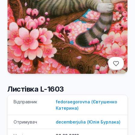
Листівка L-1603
Відправник
fedoraegorovna
(
Євтушенко
Катерина
)
Отримувач
decemberjulia
(
Юлія
Бурлака
)