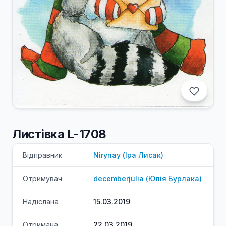
Листівка L-1708
Відправник
Nirynay
(
Іра
Лисак
)
Отримувач
decemberjulia
(
Юлія
Бурлака
)
Надіслана
15.03.2019
Отримана
22.03.2019