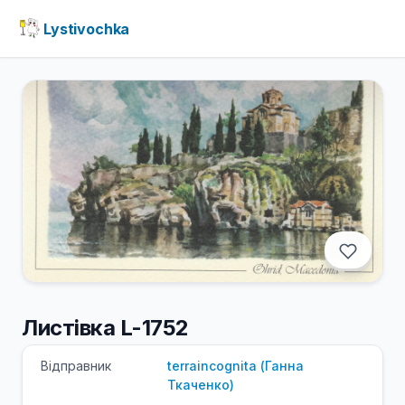
Lystivochka
Листівка L-1752
Відправник
terraincognita
(
Ганна
Ткаченко
)