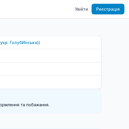
Увійти
Реєстрація
(укр: ГолубИнська)
)
формлення та побажання.