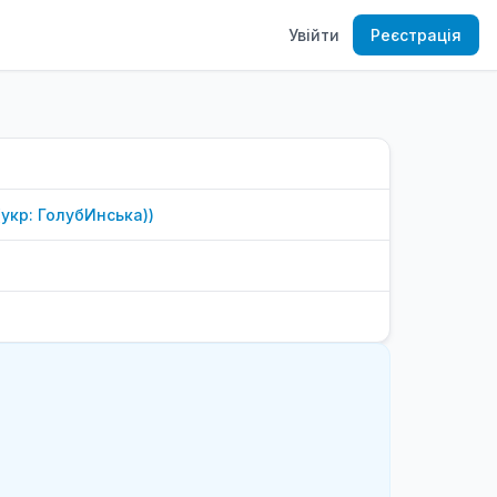
Увійти
Реєстрація
(укр: ГолубИнська)
)