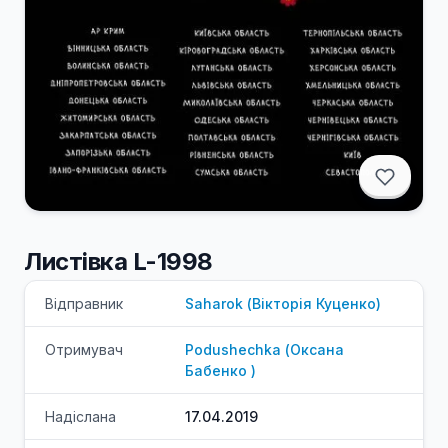
Листівка L-1998
Відправник
Saharok
(
Вікторія
Куценко
)
Отримувач
Podushechka
(
Оксана
Бабенко
)
Надіслана
17.04.2019