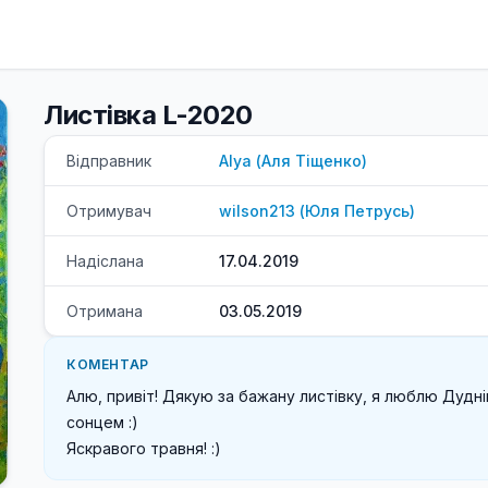
Листівка L-2020
Відправник
Alya
(
Аля
Тіщенко
)
Отримувач
wilson213
(
Юля
Петрусь
)
Надіслана
17.04.2019
Отримана
03.05.2019
КОМЕНТАР
Алю, привіт! Дякую за бажану листівку, я люблю Дуднік
сонцем :)

Яскравого травня! :)