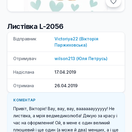
Листівка L-2056
Відправник
Victoriya22
(
Вікторія
Паржиховська
)
Отримувач
wilson213
(
Юля
Петрусь
)
Надіслана
17.04.2019
Отримана
26.04.2019
КОМЕНТАР
Привіт, Вікторіє! Вау, вау, вау, ваааааауууууу! Не 
листівка, а мрія ведмедиколюба! Дякую за красу і 
час на оформлення! Ой, в мене є один великий 
плюшевий і ще один (а може й два) менших, а і ще 