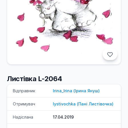
Листівка L-2064
Відправник
Irina_Irina
(
Ірина
Януш
)
Отримувач
lystivochka
(
Пані
Листівочка
)
Надіслана
17.04.2019