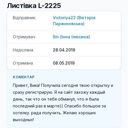
Листівка L-2225
Відправник
Victoriya22
(
Вікторія
Паржиховська
)
Отримувач
Ilin
(
Інна
Ілюсина
)
Надіслана
28.04.2019
Отримана
08.05.2019
КОМЕНТАР
Привет, Вика! Получила сегодня твою открытку и 
сразу регистрирую. Я на сайт захожу каждый 
день, так что он тебя обманул, что я была 
последний раз в марте)) Спасибо большое за 
хотелку. рада получить. Желаю хороших 
выходных!