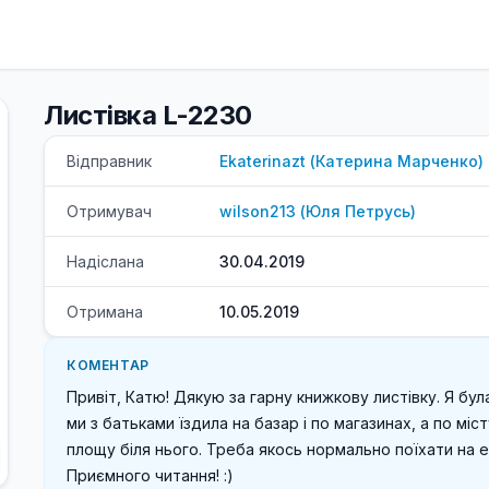
Листівка L-2230
Відправник
Ekaterinazt
(
Катерина
Марченко
)
Отримувач
wilson213
(
Юля
Петрусь
)
Надіслана
30.04.2019
Отримана
10.05.2019
КОМЕНТАР
Привіт, Катю! Дякую за гарну книжкову листівку. Я була
ми з батьками їздила на базар і по магазинах, а по міст
площу біля нього. Треба якось нормально поїхати на ек
Приємного читання! :)