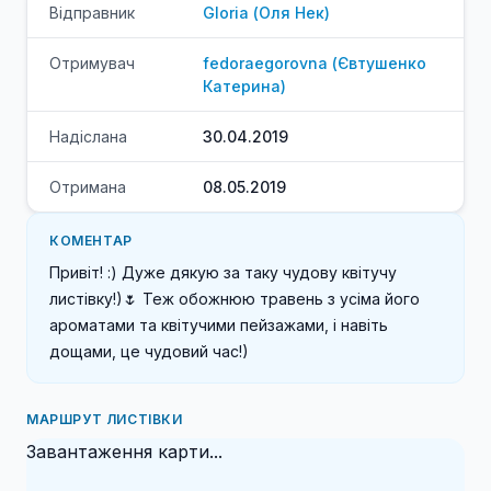
Відправник
Gloria
(
Оля
Нек
)
Отримувач
fedoraegorovna
(
Євтушенко
Катерина
)
Надіслана
30.04.2019
Отримана
08.05.2019
КОМЕНТАР
Привіт! :) Дуже дякую за таку чудову квітучу 
листівку!)🌷 Теж обожнюю травень з усіма його 
ароматами та квітучими пейзажами, і навіть 
дощами, це чудовий час!) 
МАРШРУТ ЛИСТІВКИ
Завантаження карти...