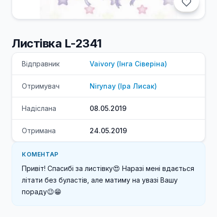
Листівка L-2341
Відправник
Vaivory
(
Інга
Сіверіна
)
Отримувач
Nirynay
(
Іра
Лисак
)
Надіслана
08.05.2019
Отримана
24.05.2019
КОМЕНТАР
Привіт! Спасибі за листівку😍 Наразі мені вдається 
літати без буластів, але матиму на увазі Вашу 
пораду😉😁 