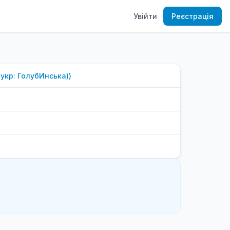
Увійти
Реєстрація
(укр: ГолубИнська)
)