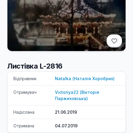
Листівка L-2816
Відправник
Natalka
(
Наталія
Хоробрих
)
Отримувач
Victoriya22
(
Вікторія
Паржиховська
)
Надіслана
21.06.2019
Отримана
04.07.2019