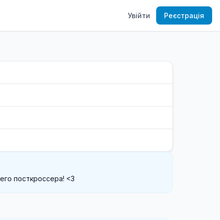
Увійти
Реєстрація
него посткроссера! <3