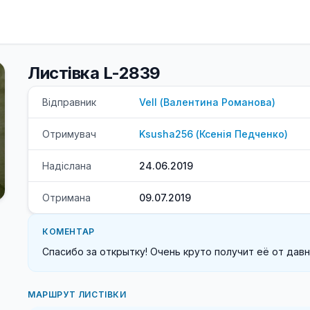
Листівка L-2839
Відправник
Vell
(
Валентина
Романова
)
Отримувач
Ksusha256
(
Ксенія
Педченко
)
Надіслана
24.06.2019
Отримана
09.07.2019
КОМЕНТАР
Спасибо за открытку! Очень круто получит её от дав
МАРШРУТ ЛИСТІВКИ