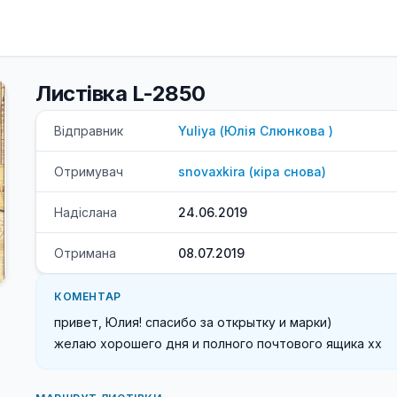
Листівка L-2850
Відправник
Yuliya
(
Юлія
Слюнкова
)
Отримувач
snovaxkira
(
кіра
снова
)
Надіслана
24.06.2019
Отримана
08.07.2019
КОМЕНТАР
привет, Юлия! спасибо за открытку и марки)

желаю хорошего дня и полного почтового ящика хх 