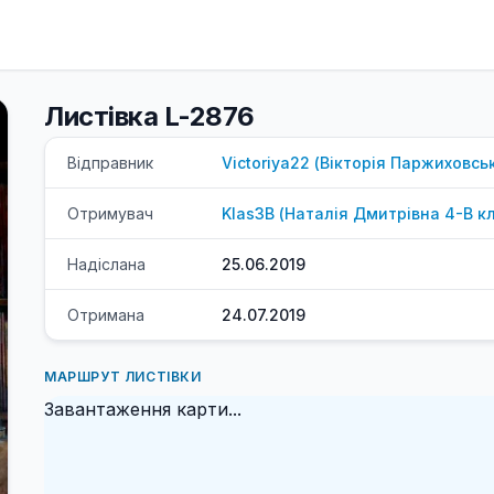
Листівка L-2876
Відправник
Victoriya22
(
Вікторія
Паржиховсь
Отримувач
Klas3B
(
Наталія Дмитрівна
4-В к
Надіслана
25.06.2019
Отримана
24.07.2019
МАРШРУТ ЛИСТІВКИ
Завантаження карти...