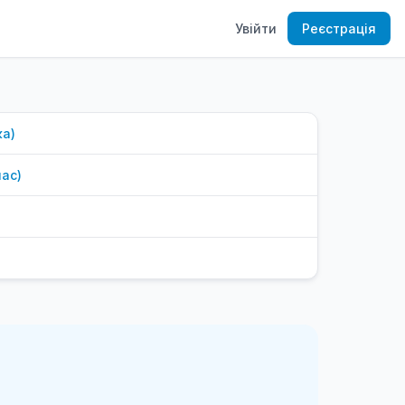
Увійти
Реєстрація
ка
)
лас
)