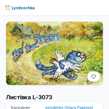
Lystivochka
Листівка L-3073
Відправник
oorudenko
(
Ольга
Руденко
)