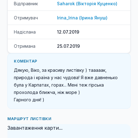
Відправник
Saharok
(
Вікторія
Куценко
)
Отримувач
Irina_Irina
(
Ірина
Януш
)
Надіслана
12.07.2019
Отримана
25.07.2019
КОМЕНТАР
Дякую, Віко, за красиву листівку ) тааааак, 
природа і країна у нас чудова! Я вже давненько 
була у Карпатах, горах... Мені теж гірська 
прохолода ближча, ніж море ) 

Гарного дня! )
МАРШРУТ ЛИСТІВКИ
Завантаження карти...