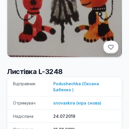
Листівка L-3248
Відправник
Podushechka
(
Оксана
Бабенко
)
Отримувач
snovaxkira
(
кіра
снова
)
Надіслана
24.07.2019