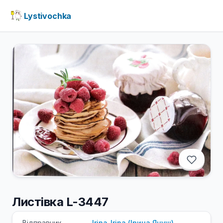
Lystivochka
Листівка L-3447
Відправник
Irina_Irina
(
Ірина
Януш
)