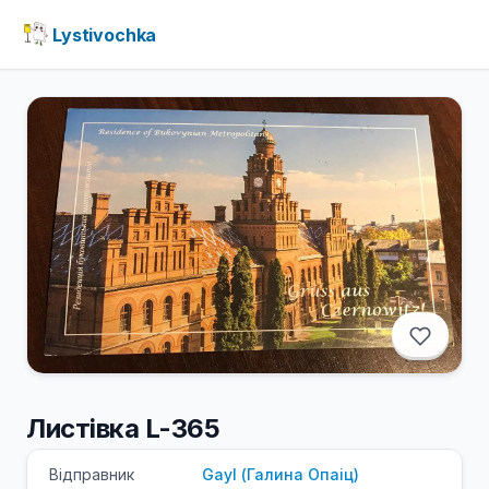
Lystivochka
Листівка L-365
Відправник
Gayl
(
Галина
Опаіц
)