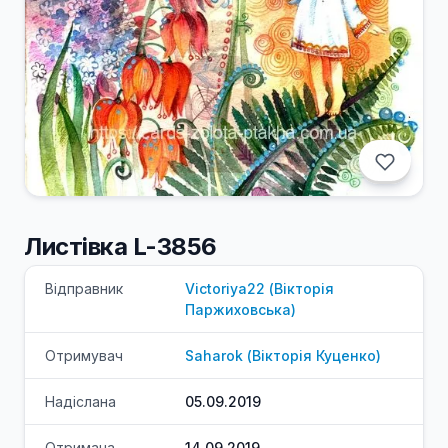
Листівка L-3856
Відправник
Victoriya22
(
Вікторія
Паржиховська
)
Отримувач
Saharok
(
Вікторія
Куценко
)
Надіслана
05.09.2019
Отримана
14.09.2019