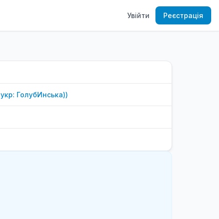
Увійти
Реєстрація
(укр: ГолубИнська)
)