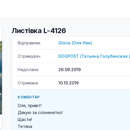
Листівка L-4126
Відправник
Gloria
(
Оля
Нек
)
Отримувач
DOGPOST
(
Татьяна
Голубинская 
Надіслана
26.09.2019
Отримана
10.10.2019
КОМЕНТАР
Оля, привіт!

Дякую за слоненятко!

Щасти!

Тетяна