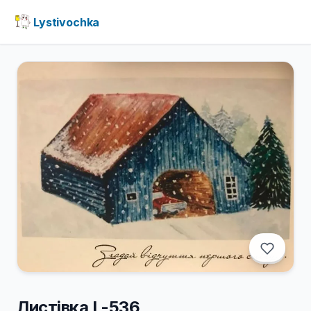
Lystivochka
Листівка L-536