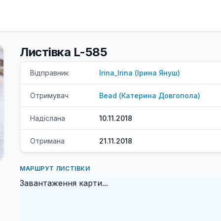
Листівка L-585
Відправник
Irina_Irina
(
Ірина
Януш
)
Отримувач
Bead
(
Катерина
Довгопола
)
Надіслана
10.11.2018
Отримана
21.11.2018
МАРШРУТ ЛИСТІВКИ
Завантаження карти...