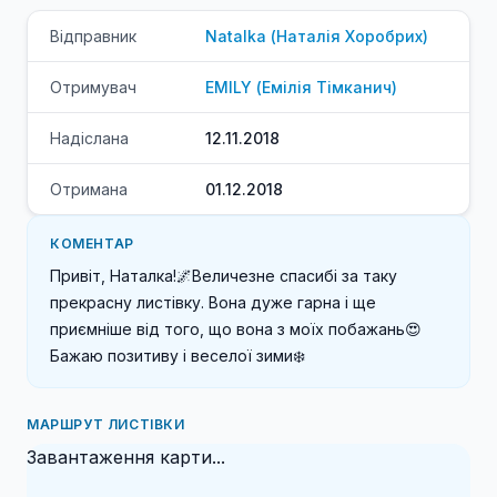
Відправник
Natalka
(
Наталія
Хоробрих
)
Отримувач
EMILY
(
Емілія
Тімканич
)
Надіслана
12.11.2018
Отримана
01.12.2018
КОМЕНТАР
Привіт, Наталка!🌌Величезне спасибі за таку 
прекрасну листівку. Вона дуже гарна і ще 
приємніше від того, що вона з моїх побажань😍
Бажаю позитиву і веселої зими❄️
МАРШРУТ ЛИСТІВКИ
Завантаження карти...